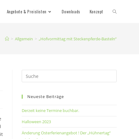
Toggle
Angebote & Preislisten
Downloads
Konzept
Website
>
Allgemein
>
„Hofvormittag mit Steckenpferde-Basteln“
Search
Neueste Beiträge
Derzeit keine Termine buchbar.
e
Halloween 2023
d
Änderung Osterferienangebot ! Der „Hühnertag“
it