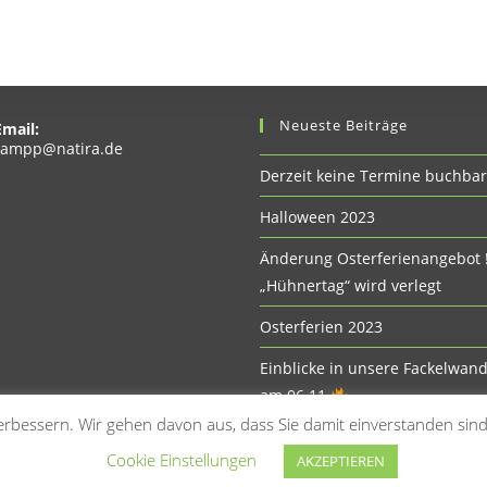
Neueste Beiträge
Email:
Opens
rampp@natira.de
in
Derzeit keine Termine buchbar
your
application
Halloween 2023
Änderung Osterferienangebot 
„Hühnertag“ wird verlegt
Osterferien 2023
Einblicke in unsere Fackelwan
am 06.11
rbessern. Wir gehen davon aus, dass Sie damit einverstanden sin
Cookie Einstellungen
AKZEPTIEREN