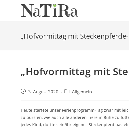
Zum
Inhalt
springen
„Hofvormittag mit Steckenpferde-
„Hofvormittag mit St
Beitrag
Beitrags-
3. August 2020
Allgemein
veröffentlicht:
Kategorie:
Heute startete unser Ferienprogramm-Tag zwar mit leic
zu bürsten, wie auch alle anderen Tiere in Ruhe zu füt
jedes Kind, durfte sein/ihr eigenes Steckenpferd baste