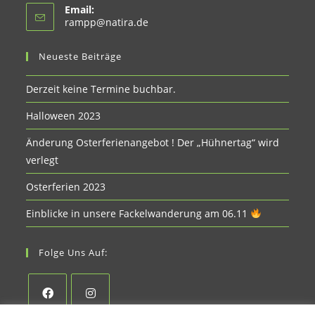
Email:
Opens
rampp@natira.de
in
your
Neueste Beiträge
application
Derzeit keine Termine buchbar.
Halloween 2023
Änderung Osterferienangebot ! Der „Hühnertag“ wird
verlegt
Osterferien 2023
Einblicke in unsere Fackelwanderung am 06.11
Folge Uns Auf: