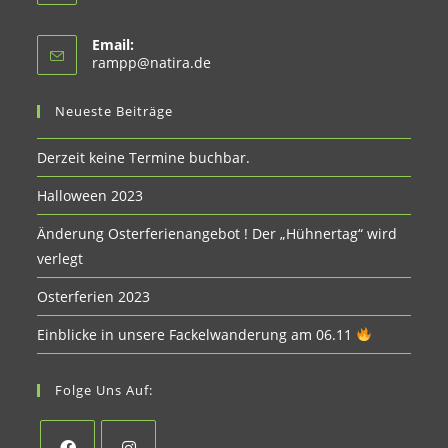
Email:
Opens
rampp@natira.de
in
your
Neueste Beiträge
application
Derzeit keine Termine buchbar.
Halloween 2023
Änderung Osterferienangebot ! Der „Hühnertag“ wird
verlegt
Osterferien 2023
Einblicke in unsere Fackelwanderung am 06.11
Folge Uns Auf: